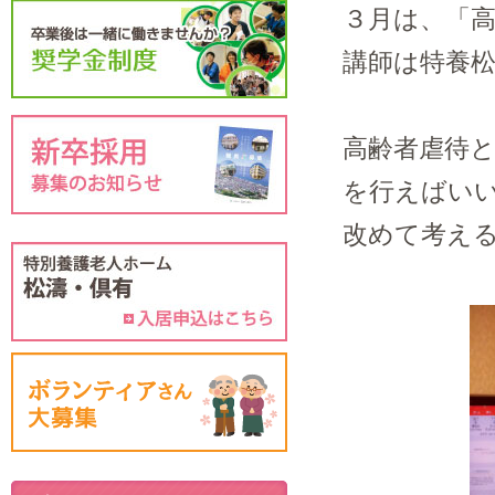
３月は、「
講師は特養
高齢者虐待
を行えばい
改めて考え