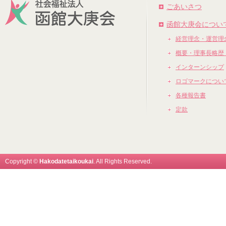
ごあいさつ
函館大庚会につい
経営理念・運営理
概要・理事長略歴
インターンシップ
ロゴマークについ
各種報告書
定款
Copyright ©
Hakodatetaikoukai
. All Rights Reserved.