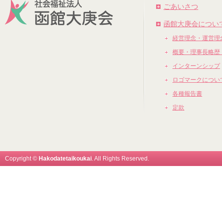
ごあいさつ
函館大庚会につい
経営理念・運営理
概要・理事長略歴
インターンシップ
ロゴマークについ
各種報告書
定款
Copyright ©
Hakodatetaikoukai
. All Rights Reserved.