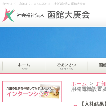
自分らしく、心地よく、まちに暮らす｜社会福祉法人 函館大庚会
ホーム
>
お
用発電機設置
【入札結果