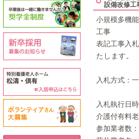
設備改修工
小規模多機能
工事
表記工事入
たします。
入札方式：一
入札執行日時
介護付有料
参加業者数：