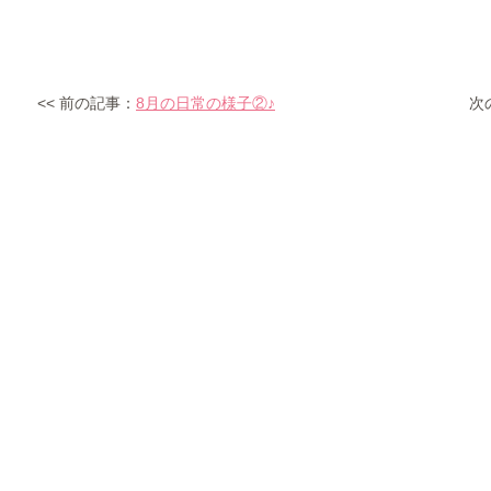
<< 前の記事：
8月の日常の様子②♪
次