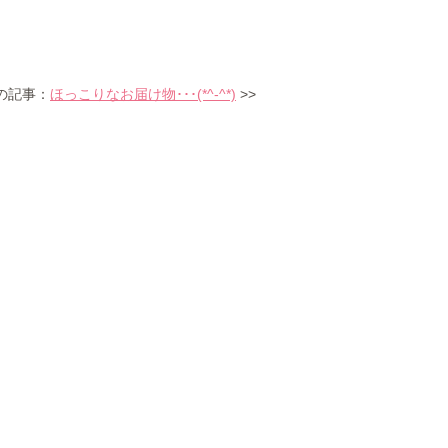
の記事：
ほっこりなお届け物･･･(*^-^*)
>>