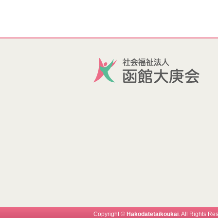
Copyright ©
Hakodatetaikoukai
. All Rights Re