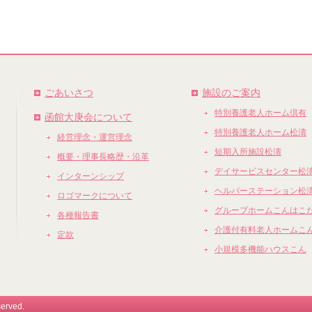
ごあいさつ
施設のご案内
特別養護老人ホーム倶有
函館大庚会について
特別養護老人ホーム松濤
経営理念・運営理念
短期入所施設松濤
概要・理事長略歴・沿革
デイサービスセンター松
インターンシップ
ヘルパーステーション松
ロゴマークについて
グループホームこんはこ
各種報告書
介護付有料老人ホームこ
定款
小規模多機能ハウスこん
served.