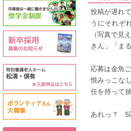
投稿が遅れ
うにそれぞ
（写真で見
きん」「ま
応募は金魚
恨みっこな
任を持って
あれっ？ 