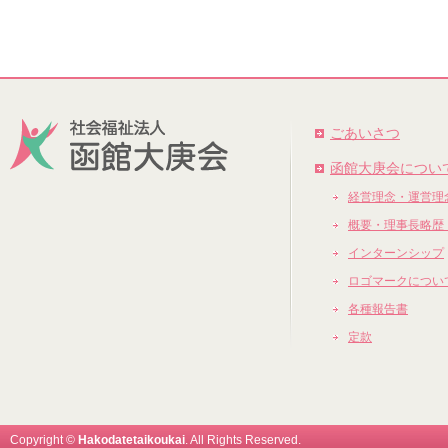
ごあいさつ
函館大庚会につい
経営理念・運営理
概要・理事長略歴
インターンシップ
ロゴマークについ
各種報告書
定款
Copyright ©
Hakodatetaikoukai
. All Rights Reserved.