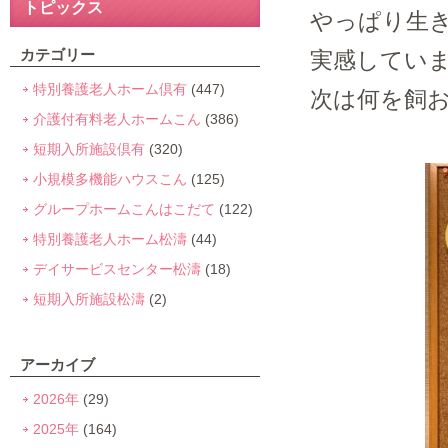
トピックス
やっぱり生
カテゴリー
実感してい
特別養護老人ホーム倶有
(447)
次は何を飼
介護付有料老人ホームこん
(386)
短期入所施設倶有
(320)
小規模多機能ハウスこん
(125)
グループホームこんはこだて
(122)
特別養護老人ホーム松濤
(44)
デイサービスセンター松濤
(18)
短期入所施設松濤
(2)
アーカイブ
2026年
(29)
2025年
(164)