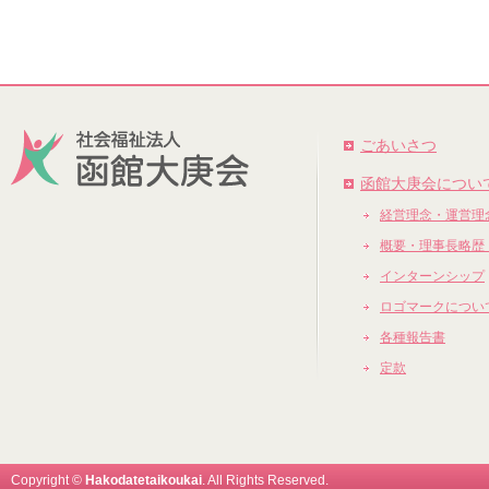
ごあいさつ
函館大庚会につい
経営理念・運営理
概要・理事長略歴
インターンシップ
ロゴマークについ
各種報告書
定款
Copyright ©
Hakodatetaikoukai
. All Rights Reserved.