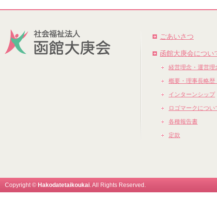
ごあいさつ
函館大庚会につい
経営理念・運営理
概要・理事長略歴
インターンシップ
ロゴマークについ
各種報告書
定款
Copyright ©
Hakodatetaikoukai
. All Rights Reserved.