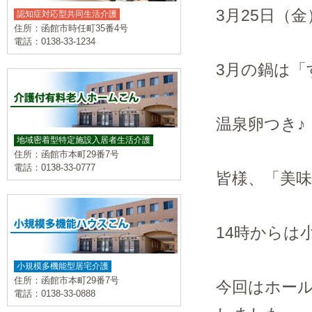
3月25日（金
認知症対応型共同生活介護
住所：函館市時任町35番4号
電話：0138-33-1234
3月の鍋は「す
温泉卵つき♪
地域密着型特定施設入居者生活介護
住所：函館市本町29番7号
電話：0138-33-0777
皆様、「美
14時からは
小規模多機能型居宅介護
住所：函館市本町29番7号
今回はホール
電話：0138-33-0888