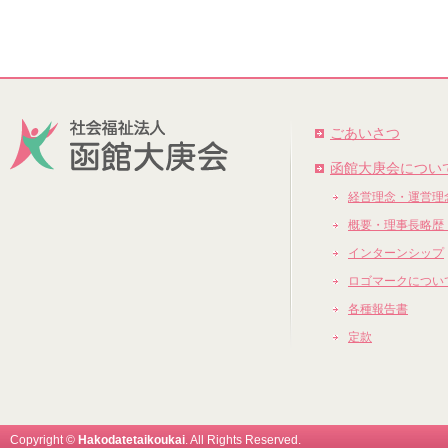
ごあいさつ
函館大庚会につい
経営理念・運営理
概要・理事長略歴
インターンシップ
ロゴマークについ
各種報告書
定款
Copyright ©
Hakodatetaikoukai
. All Rights Reserved.