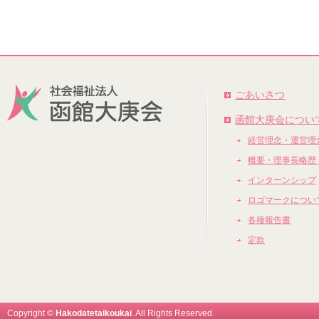
ごあいさつ
函館大庚会につい
経営理念・運営理
概要・理事長略歴
インターンシップ
ロゴマークについ
各種報告書
定款
Copyright ©
Hakodatetaikoukai
. All Rights Reserved.