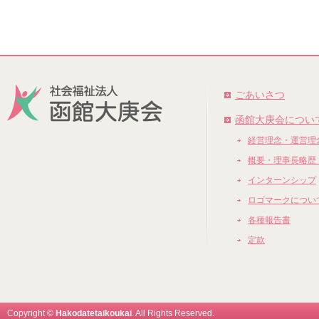
ごあいさつ
函館大庚会につい
経営理念・運営理
概要・理事長略歴
インターンシップ
ロゴマークについ
各種報告書
定款
Copyright ©
Hakodatetaikoukai
. All Rights Reserved.