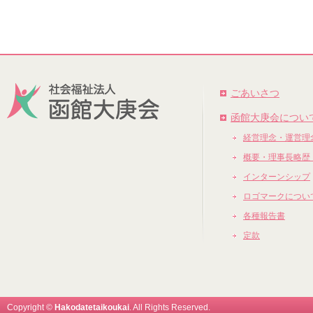
ごあいさつ
函館大庚会につい
経営理念・運営理
概要・理事長略歴
インターンシップ
ロゴマークについ
各種報告書
定款
Copyright ©
Hakodatetaikoukai
. All Rights Reserved.