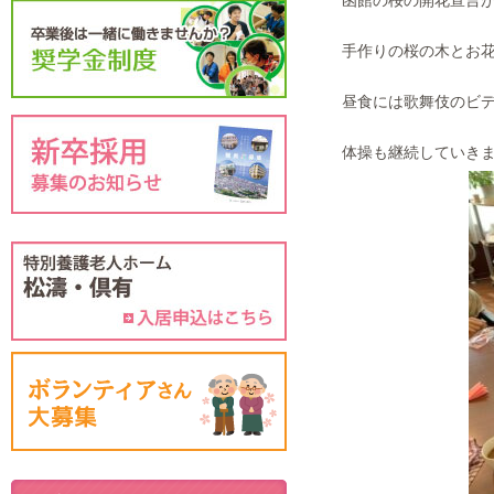
函館の桜の開花宣言
手作りの桜の木とお
昼食には歌舞伎のビデ
体操も継続していき