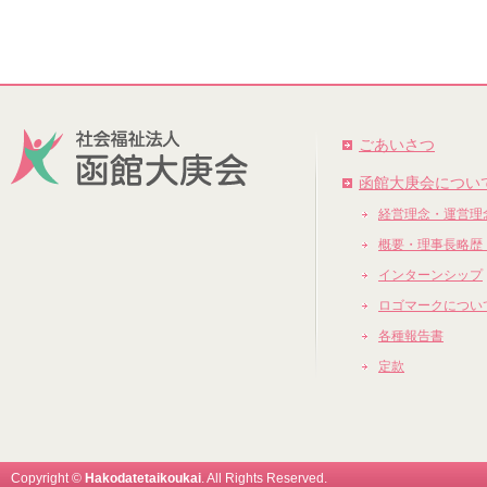
ごあいさつ
函館大庚会につい
経営理念・運営理
概要・理事長略歴
インターンシップ
ロゴマークについ
各種報告書
定款
Copyright ©
Hakodatetaikoukai
. All Rights Reserved.