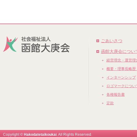
ごあいさつ
函館大庚会につい
経営理念・運営理
概要・理事長略歴
インターンシップ
ロゴマークについ
各種報告書
定款
Copyright ©
Hakodatetaikoukai
. All Rights Reserved.