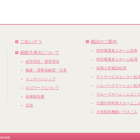
ごあいさつ
施設のご案内
特別養護老人ホーム倶有
函館大庚会について
特別養護老人ホーム松濤
経営理念・運営理念
短期入所施設松濤
概要・理事長略歴・沿革
デイサービスセンター松
インターンシップ
ヘルパーステーション松
ロゴマークについて
グループホームこんはこ
各種報告書
介護付有料老人ホームこ
定款
小規模多機能ハウスこん
served.