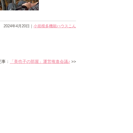
2024年4月20日
｜
小規模多機能ハウスこん
記事：
「美也子の部屋」運営推進会議♪
>>