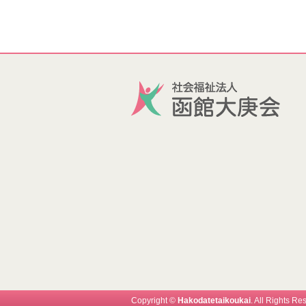
Copyright ©
Hakodatetaikoukai
. All Rights Re