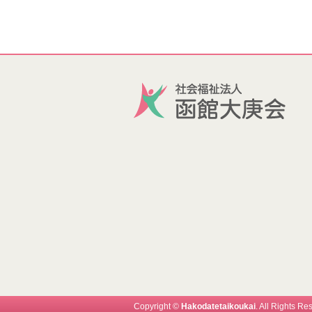
Copyright ©
Hakodatetaikoukai
. All Rights Re