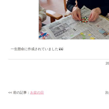
一生懸命に作成されていました
2
<< 前の記事：
お盆の日
次