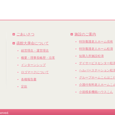
ごあいさつ
施設のご案内
特別養護老人ホーム倶有
函館大庚会について
特別養護老人ホーム松濤
経営理念・運営理念
短期入所施設松濤
概要・理事長略歴・沿革
デイサービスセンター松
インターンシップ
ヘルパーステーション松
ロゴマークについて
グループホームこんはこ
各種報告書
介護付有料老人ホームこ
定款
小規模多機能ハウスこん
served.