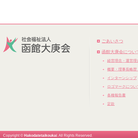
ごあいさつ
函館大庚会につい
経営理念・運営理
概要・理事長略歴
インターンシップ
ロゴマークについ
各種報告書
定款
Copyright ©
Hakodatetaikoukai
. All Rights Reserved.