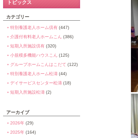
トピックス
カテゴリー
特別養護老人ホーム倶有
(447)
介護付有料老人ホームこん
(386)
短期入所施設倶有
(320)
小規模多機能ハウスこん
(125)
グループホームこんはこだて
(122)
特別養護老人ホーム松濤
(44)
デイサービスセンター松濤
(18)
短期入所施設松濤
(2)
アーカイブ
2026年
(29)
2025年
(164)