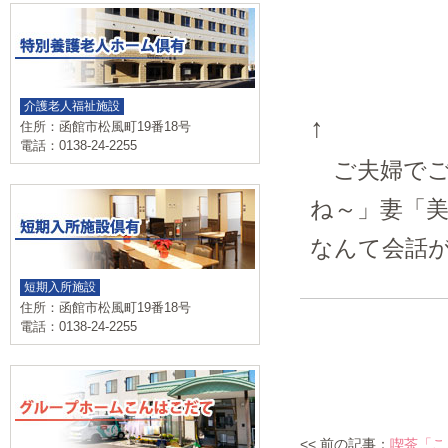
介護老人福祉施設
↑
住所：函館市松風町19番18号
電話：0138-24-2255
ご夫婦でご
ね～」妻「
なんて会話
短期入所施設
住所：函館市松風町19番18号
電話：0138-24-2255
<< 前の記事：
喫茶「こ