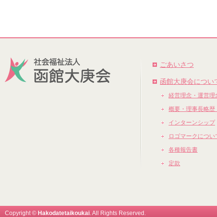
ごあいさつ
函館大庚会につい
経営理念・運営理
概要・理事長略歴
インターンシップ
ロゴマークについ
各種報告書
定款
Copyright ©
Hakodatetaikoukai
. All Rights Reserved.