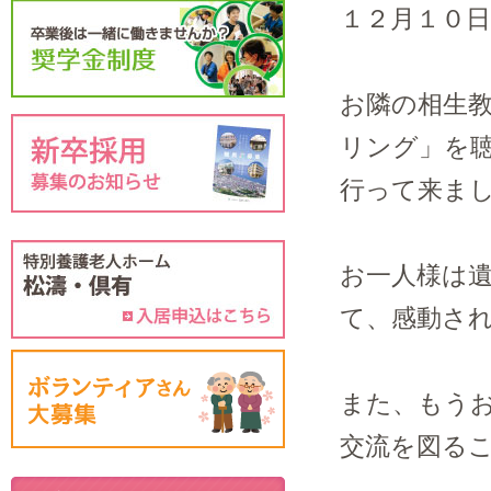
１２月１０日
お隣の相生
リング」を
行って来ました!
お一人様は
て、感動さ
また、もう
交流を図るこ