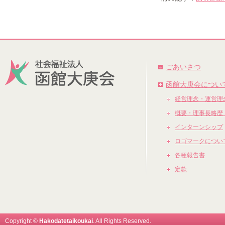
ごあいさつ
函館大庚会につい
経営理念・運営理
概要・理事長略歴
インターンシップ
ロゴマークについ
各種報告書
定款
Copyright ©
Hakodatetaikoukai
. All Rights Reserved.