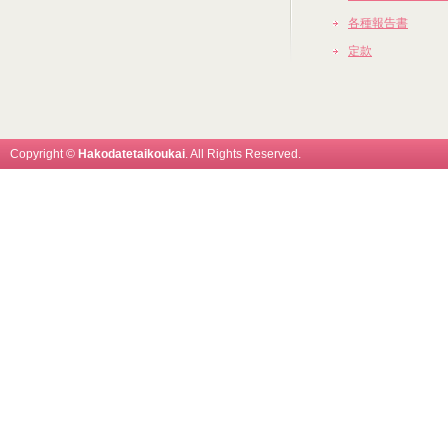
各種報告書
定款
Copyright ©
Hakodatetaikoukai
. All Rights Reserved.